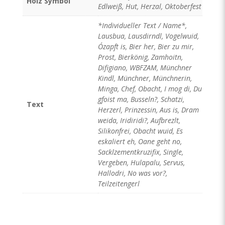
Holz Symbol
Edlweiß, Hut, Herzal, Oktoberfest
*Individueller Text / Name*,
Lausbua, Lausdirndl, Vogelwuid,
O´zapft is, Bier her, Bier zu mir,
Prost, Bierkönig, Zamhoitn,
Difigiano, WBFZAM, Münchner
Kindl, Münchner, Münchnerin,
Minga, Chef, Obacht, I mog di, Du
gfoist ma, Busseln?, Schatzi,
Text
Herzerl, Prinzessin, Aus is, Dram
weida, Iridiridi?, Aufbrezlt,
Silikonfrei, Obacht wuid, Es
eskaliert eh, Oane geht no,
Sacklzementkruzifix, Single,
Vergeben, Hulapalu, Servus,
Hallodri, No was vor?,
Teilzeitengerl